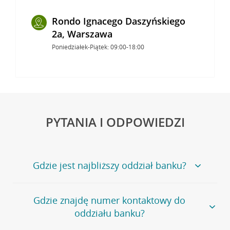
Rondo Ignacego Daszyńskiego
2a, Warszawa
Poniedziałek-Piątek: 09:00-18:00
PYTANIA I ODPOWIEDZI
Gdzie jest najbliższy oddział banku?
Jeśli szukasz oddziału naszego banku, zapraszamy na
Gdzie znajdę numer kontaktowy do
stronę
Placówki i bankomaty
, na której znajduje się
oddziału banku?
wygodna wyszukiwarka.