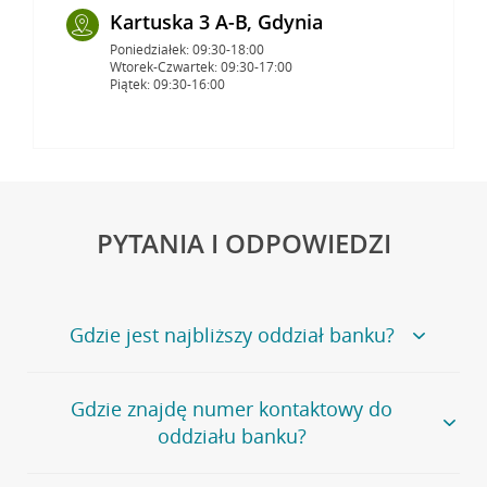
Kartuska 3 A-B, Gdynia
Poniedziałek: 09:30-18:00
Wtorek-Czwartek: 09:30-17:00
Piątek: 09:30-16:00
PYTANIA I ODPOWIEDZI
Gdzie jest najbliższy oddział banku?
Jeśli szukasz oddziału naszego banku, zapraszamy na
Gdzie znajdę numer kontaktowy do
stronę
Placówki i bankomaty
, na której znajduje się
oddziału banku?
wygodna wyszukiwarka.
Alternatywnie, możesz skorzystać z pełnej
listy naszych