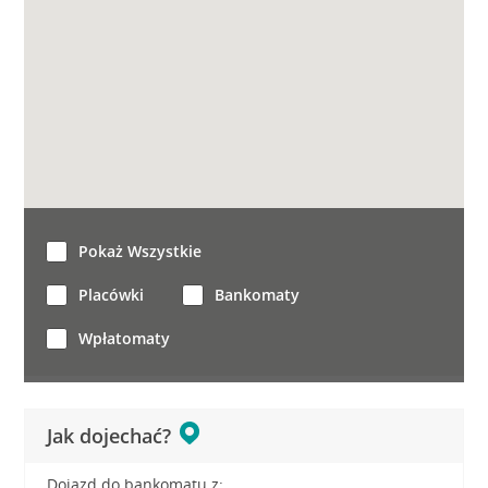
Pokaż Wszystkie
Placówki
Bankomaty
Wpłatomaty
Jak dojechać?
Dojazd do bankomatu z: