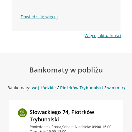
Dowiedz się więcej
Więcej aktualności
Bankomaty w pobliżu
Bankomaty:
woj. łódzkie
Piotrków Trybunalski
w okolicy ul
Słowackiego 74, Piotrków
Trybunalski
Poniedziałek-Środa,Sobota-Niedziela: 09:00-16:00
Czwartek: 10:00-18:00