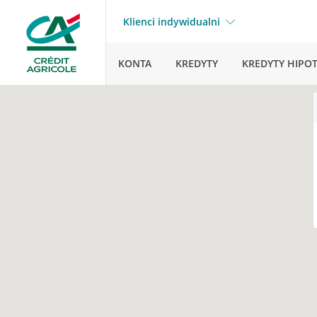
Klienci indywidualni
KONTA
KREDYTY
KREDYTY HIPO