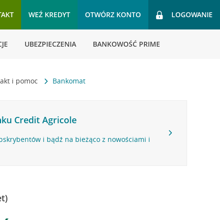
TAKT
WEŹ KREDYT
OTWÓRZ KONTO
LOGOWANIE
JE
UBEZPIECZENIA
BANKOWOŚĆ PRIME
akt i pomoc
Bankomat
ku Credit Agricole
bskrybentów i bądź na bieżąco z nowościami i
t)