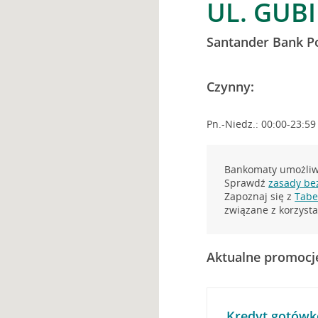
UL. GUB
Santander Bank P
Czynny:
Pn.-Niedz.: 00:00-23:59
Bankomaty umożliwi
Sprawdź
zasady be
Zapoznaj się z
Tabel
związane z korzys
Aktualne promocj
Kredyt gotówk