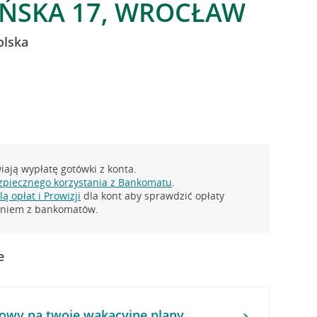
IŃSKA 17, WROCŁAW
olska
ają wypłatę gotówki z konta.
zpiecznego korzystania z Bankomatu
.
ą opłat i Prowizji
dla kont aby sprawdzić opłaty
taniem z bankomatów.
e
owy na twoje wakacyjne plany