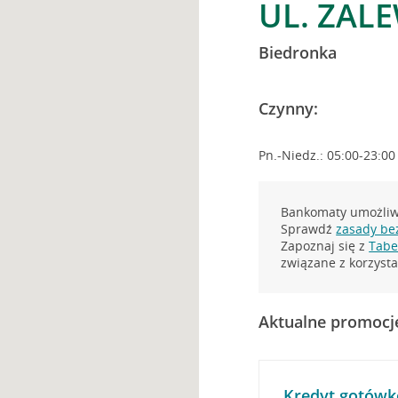
UL. ZAL
Biedronka
Czynny:
Pn.-Niedz.: 05:00-23:00
Bankomaty umożliwi
Sprawdź
zasady be
Zapoznaj się z
Tabel
związane z korzys
Aktualne promocj
Kredyt gotówk