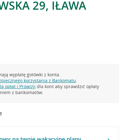
EWSKA 29, IŁAWA
ają wypłatę gotówki z konta.
zpiecznego korzystania z Bankomatu
.
ą opłat i Prowizji
dla kont aby sprawdzić opłaty
taniem z bankomatów.
e
owy na twoje wakacyjne plany