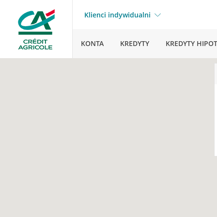
Klienci indywidualni
KONTA
KREDYTY
KREDYTY HIPO