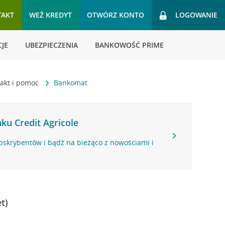
TAKT
WEŹ KREDYT
OTWÓRZ KONTO
LOGOWANIE
JE
UBEZPIECZENIA
BANKOWOŚĆ PRIME
akt i pomoc
Bankomat
ku Credit Agricole
bskrybentów i bądź na bieżąco z nowościami i
t)