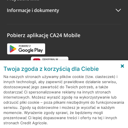
A po wizycie…
Informacje i dokumenty
Zachęcamy do podzielenia się z nami opinią o wizycie.
Wystarczy przejść na stronę
Oceń wizytę
, wyszukać
odwiedzoną placówkę i wypełnić formularz w ramach
platformy Profil Firmy w Google. Dziękujemy za wszystkie
opinie.
Pobierz aplikację CA24 Mobile
Przejdź do pytania
Twoja zgoda z korzyścią dla Ciebie
Na naszych stronach używamy plików cookie (tzw. ciasteczek) i
innych technologii, aby zapewnić prawidłowe działanie serwisu,
RODO
dostosowywać jego zawartość do Twoich potrzeb, a także
dostarczać Ci spersonalizowane reklamy na innych stronach
Regulamin serwisu
internetowych. Możesz wyrazić zgodę na wykorzystywanie lub
odrzucić pliki cookie – poza plikami niezbędnymi do funkcjonowania
Mapa serwisu
serwisu. Zgody są dobrowolne i możesz je wycofać w każdym
momencie. Wyrażenie zgody sprawi, że będziemy mogli
Polityka
Cookies
prezentować Ci lepiej dopasowane treści i oferty na tej i innych
stronach Credit Agricole.