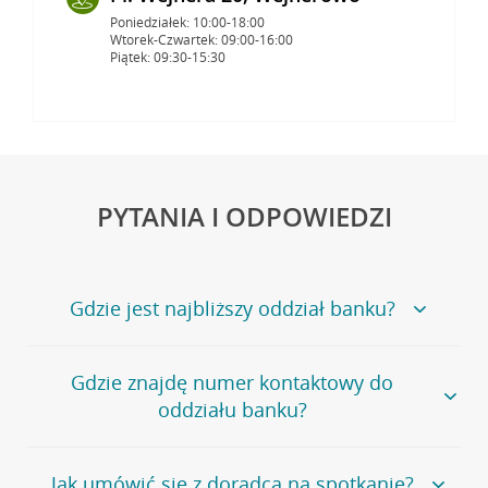
Poniedziałek: 10:00-18:00
Wtorek-Czwartek: 09:00-16:00
Piątek: 09:30-15:30
PYTANIA I ODPOWIEDZI
Gdzie jest najbliższy oddział banku?
Jeśli szukasz oddziału naszego banku, zapraszamy na
Gdzie znajdę numer kontaktowy do
stronę
Placówki i bankomaty
, na której znajduje się
oddziału banku?
wygodna wyszukiwarka.
Alternatywnie, możesz skorzystać z pełnej
listy naszych
oddziałów
.
Bank Credit Agricole nie udostępnia ogólnego numeru
Jak umówić się z doradcą na spotkanie?