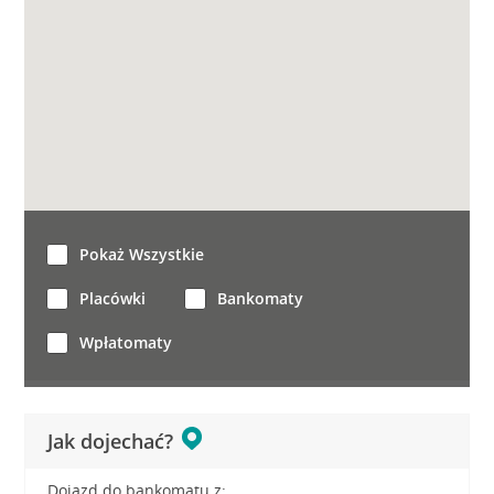
Pokaż Wszystkie
Placówki
Bankomaty
Wpłatomaty
Jak dojechać?
Dojazd do bankomatu z: