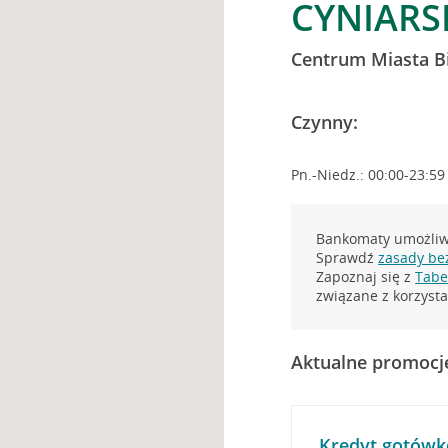
CYNIARSK
Centrum Miasta Bi
Czynny:
Pn.-Niedz.: 00:00-23:59
Bankomaty umożliwi
Sprawdź
zasady be
Zapoznaj się z
Tabel
związane z korzys
Aktualne promocj
Kredyt gotówk