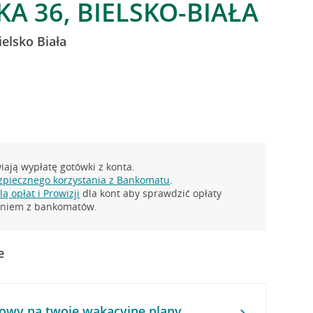
A 36, BIELSKO-BIAŁA
elsko Biała
ają wypłatę gotówki z konta.
zpiecznego korzystania z Bankomatu
.
ą opłat i Prowizji
dla kont aby sprawdzić opłaty
taniem z bankomatów.
e
owy na twoje wakacyjne plany