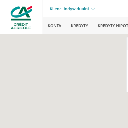
Klienci indywidualni
KONTA
KREDYTY
KREDYTY HIPO