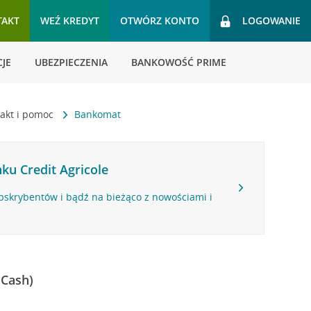
TAKT
WEŹ KREDYT
OTWÓRZ KONTO
LOGOWANIE
JE
UBEZPIECZENIA
BANKOWOŚĆ PRIME
akt i pomoc
Bankomat
ku Credit Agricole
bskrybentów i bądź na bieżąco z nowościami i
 Cash)