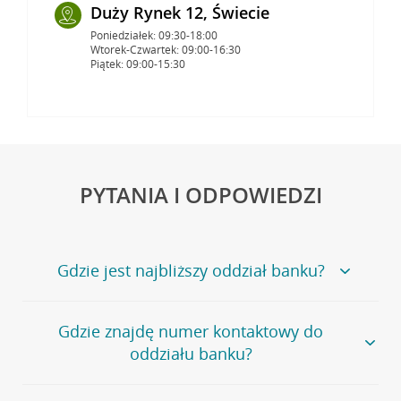
Duży Rynek 12, Świecie
Poniedziałek: 09:30-18:00
Wtorek-Czwartek: 09:00-16:30
Piątek: 09:00-15:30
PYTANIA I ODPOWIEDZI
Gdzie jest najbliższy oddział banku?
Jeśli szukasz oddziału naszego banku, zapraszamy na
Gdzie znajdę numer kontaktowy do
stronę
Placówki i bankomaty
, na której znajduje się
oddziału banku?
wygodna wyszukiwarka.
Alternatywnie, możesz skorzystać z pełnej
listy naszych