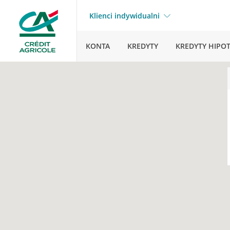
Klienci indywidualni
KONTA
KREDYTY
KREDYTY HIPO