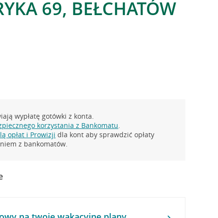
RYKA 69, BEŁCHATÓW
ają wypłatę gotówki z konta.
zpiecznego korzystania z Bankomatu
.
ą opłat i Prowizji
dla kont aby sprawdzić opłaty
taniem z bankomatów.
e
owy na twoje wakacyjne plany