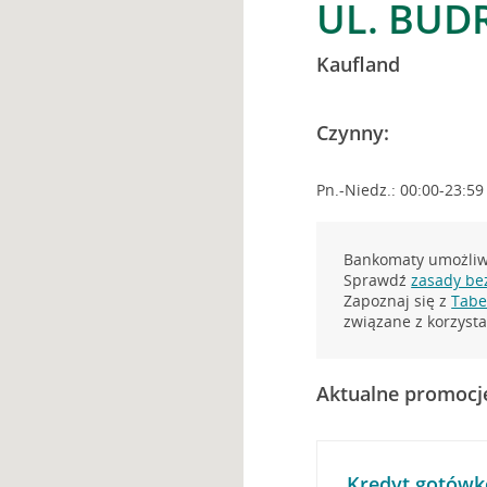
UL. BUD
Kaufland
Czynny:
Pn.-Niedz.: 00:00-23:59
Bankomaty umożliwi
Sprawdź
zasady be
Zapoznaj się z
Tabel
związane z korzys
Aktualne promocj
Kredyt gotówk