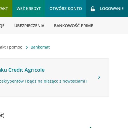
TAKT
WEŹ KREDYT
OTWÓRZ KONTO
LOGOWANIE
JE
UBEZPIECZENIA
BANKOWOŚĆ PRIME
akt i pomoc
Bankomat
ku Credit Agricole
bskrybentów i bądź na bieżąco z nowościami i
t)