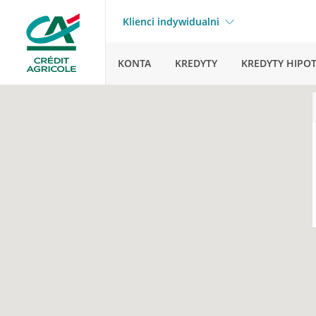
Klienci indywidualni
KONTA
KREDYTY
KREDYTY HIPO