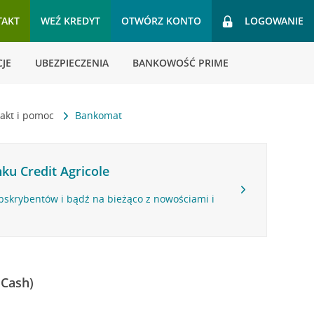
TAKT
WEŹ KREDYT
OTWÓRZ KONTO
LOGOWANIE
JE
UBEZPIECZENIA
BANKOWOŚĆ PRIME
akt i pomoc
Bankomat
ku Credit Agricole
bskrybentów i bądź na bieżąco z nowościami i
 Cash)