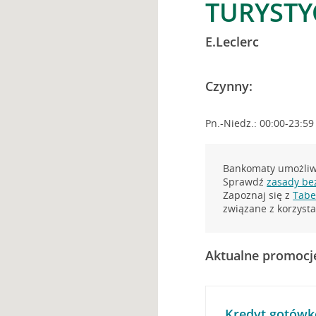
TURYSTY
E.Leclerc
Czynny:
Pn.-Niedz.: 00:00-23:59
Bankomaty umożliwi
Sprawdź
zasady be
Zapoznaj się z
Tabel
związane z korzys
Aktualne promocj
Kredyt gotówk