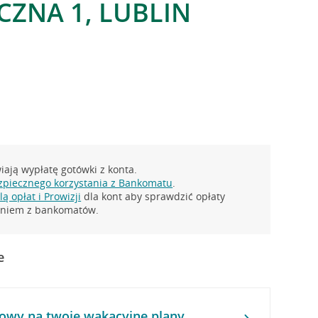
CZNA 1, LUBLIN
ają wypłatę gotówki z konta.
zpiecznego korzystania z Bankomatu
.
ą opłat i Prowizji
dla kont aby sprawdzić opłaty
taniem z bankomatów.
e
owy na twoje wakacyjne plany