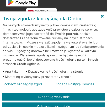
Twoja zgoda z korzyścią dla Ciebie
Na naszych stronach używamy plików cookie (tzw. ciasteczek) i
innych technologii, aby zapewnić prawidłowe działanie serwisu,
RODO
dostosowywać jego zawartość do Twoich potrzeb, a także
dostarczać Ci spersonalizowane reklamy na innych stronach
Regulamin serwisu
internetowych. Możesz wyrazić zgodę na wykorzystywanie lub
odrzucić pliki cookie – poza plikami niezbędnymi do funkcjonowania
Mapa serwisu
serwisu. Zgody są dobrowolne i możesz je wycofać w każdym
momencie. Wyrażenie zgody sprawi, że będziemy mogli
Polityka
Cookies
prezentować Ci lepiej dopasowane treści i oferty na tej i innych
stronach Credit Agricole.
Polityka prywatności
Analityka
Dopasowanie treści i ofert na stronie
Marketing wykonywany przez strony trzecie
Zobacz szczegóły zgód
Zobacz Politykę Cookies
© 2026 Credit Agricole Bank Polska S.A. Wszelkie prawa zastrzeżone
Akceptuję wszystkie
Odrzucam wszystkie