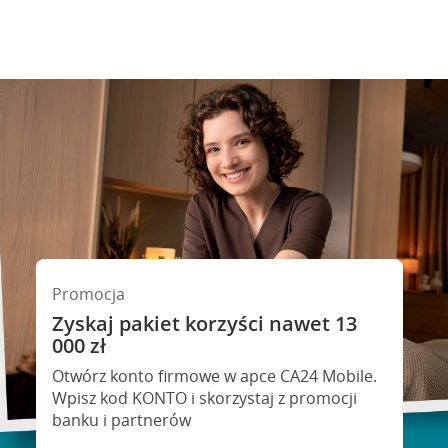
Promocja
Zyskaj pakiet korzyści nawet 13
Z leasingiem EFL zrealizujesz
000 zł
każdy plan
Otwórz konto firmowe w apce CA24 Mobile.
Poznaj najkorzystniejsze możliwości
Wpisz kod KONTO i skorzystaj z promocji
finansowania pojazdów, maszyn, urządzeń,
banku i partnerów
sprzętów i oprogramowania.