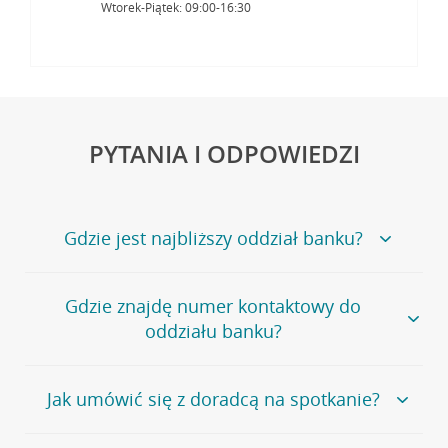
Wtorek-Piątek: 09:00-16:30
PYTANIA I ODPOWIEDZI
Gdzie jest najbliższy oddział banku?
Jeśli szukasz oddziału naszego banku, zapraszamy na
Gdzie znajdę numer kontaktowy do
stronę
Placówki i bankomaty
, na której znajduje się
oddziału banku?
wygodna wyszukiwarka.
Alternatywnie, możesz skorzystać z pełnej
listy naszych
oddziałów
.
Bank Credit Agricole nie udostępnia ogólnego numeru
Jak umówić się z doradcą na spotkanie?
telefonu do placówki bankowej.
Przejdź do pytania
Polecamy skorzystanie z możliwości wcześniejszego