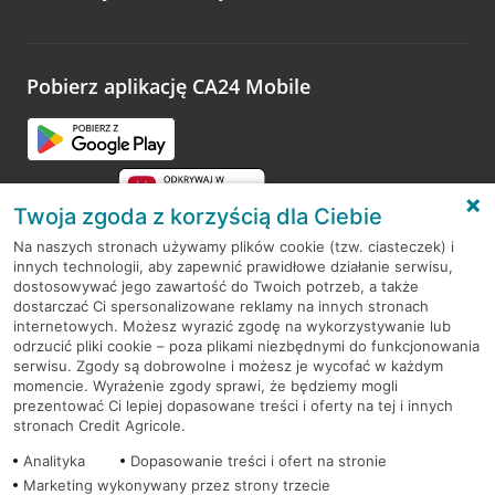
Wystarczy przejść na stronę
Oceń wizytę
, wyszukać
odwiedzoną placówkę i wypełnić formularz w ramach
platformy Profil Firmy w Google. Dziękujemy za wszystkie
opinie.
Pobierz aplikację CA24 Mobile
Przejdź do pytania
Twoja zgoda z korzyścią dla Ciebie
Na naszych stronach używamy plików cookie (tzw. ciasteczek) i
innych technologii, aby zapewnić prawidłowe działanie serwisu,
RODO
dostosowywać jego zawartość do Twoich potrzeb, a także
dostarczać Ci spersonalizowane reklamy na innych stronach
Regulamin serwisu
internetowych. Możesz wyrazić zgodę na wykorzystywanie lub
odrzucić pliki cookie – poza plikami niezbędnymi do funkcjonowania
Mapa serwisu
serwisu. Zgody są dobrowolne i możesz je wycofać w każdym
momencie. Wyrażenie zgody sprawi, że będziemy mogli
Polityka
Cookies
prezentować Ci lepiej dopasowane treści i oferty na tej i innych
stronach Credit Agricole.
Polityka prywatności
Analityka
Dopasowanie treści i ofert na stronie
Marketing wykonywany przez strony trzecie