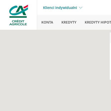
Klienci indywidualni
KONTA
KREDYTY
KREDYTY HIPO