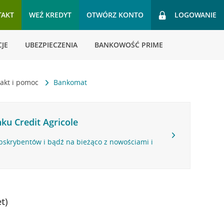
TAKT
WEŹ KREDYT
OTWÓRZ KONTO
LOGOWANIE
JE
UBEZPIECZENIA
BANKOWOŚĆ PRIME
akt i pomoc
Bankomat
ku Credit Agricole
bskrybentów i bądź na bieżąco z nowościami i
t)