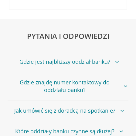
PYTANIA I ODPOWIEDZI
Gdzie jest najbliższy oddział banku?
Jeśli szukasz oddziału naszego banku, zapraszamy na
Gdzie znajdę numer kontaktowy do
stronę
Placówki i bankomaty
, na której znajduje się
oddziału banku?
wygodna wyszukiwarka.
Alternatywnie, możesz skorzystać z pełnej
listy naszych
oddziałów
.
Bank Credit Agricole nie udostępnia ogólnego numeru
Jak umówić się z doradcą na spotkanie?
telefonu do placówki bankowej.
Przejdź do pytania
Polecamy skorzystanie z możliwości wcześniejszego
Jeśli jesteś już
naszym
umówienia się z doradcą w placówce bankowej
.
Które oddziały banku czynne są dłużej?
klientem
możesz
samodzielnie
umówić się na spotkanie z