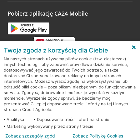
platformy Profil Firmy w Google. Dziękujemy za wszystkie
opinie.
Pobierz aplikację CA24 Mobile
Przejdź do pytania
Twoja zgoda z korzyścią dla Ciebie
Na naszych stronach używamy plików cookie (tzw. ciasteczek) i
innych technologii, aby zapewnić prawidłowe działanie serwisu,
RODO
dostosowywać jego zawartość do Twoich potrzeb, a także
dostarczać Ci spersonalizowane reklamy na innych stronach
Regulamin serwisu
internetowych. Możesz wyrazić zgodę na wykorzystywanie lub
odrzucić pliki cookie – poza plikami niezbędnymi do funkcjonowania
Mapa serwisu
serwisu. Zgody są dobrowolne i możesz je wycofać w każdym
momencie. Wyrażenie zgody sprawi, że będziemy mogli
Polityka
Cookies
prezentować Ci lepiej dopasowane treści i oferty na tej i innych
stronach Credit Agricole.
Polityka prywatności
Analityka
Dopasowanie treści i ofert na stronie
Marketing wykonywany przez strony trzecie
Zobacz szczegóły zgód
Zobacz Politykę Cookies
© 2026 Credit Agricole Bank Polska S.A. Wszelkie prawa zastrzeżone