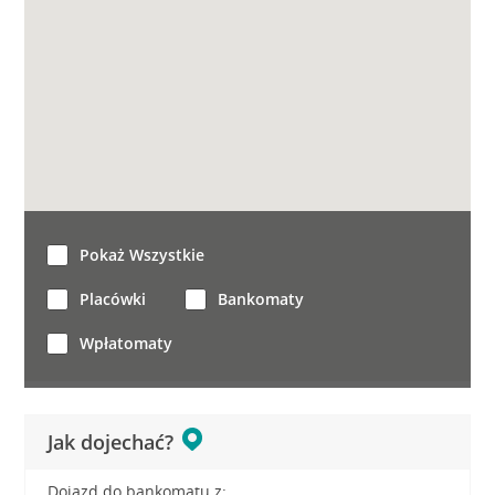
Pokaż Wszystkie
Placówki
Bankomaty
Wpłatomaty
Jak dojechać?
Dojazd do bankomatu z: