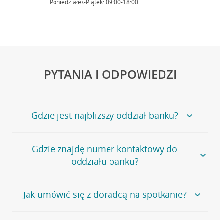
Poniedziałek-Piątek: 09:00-18:00
PYTANIA I ODPOWIEDZI
Gdzie jest najbliższy oddział banku?
Jeśli szukasz oddziału naszego banku, zapraszamy na
Gdzie znajdę numer kontaktowy do
stronę
Placówki i bankomaty
, na której znajduje się
oddziału banku?
wygodna wyszukiwarka.
Alternatywnie, możesz skorzystać z pełnej
listy naszych
oddziałów
.
Bank Credit Agricole nie udostępnia ogólnego numeru
Jak umówić się z doradcą na spotkanie?
telefonu do placówki bankowej.
Przejdź do pytania
Polecamy skorzystanie z możliwości wcześniejszego