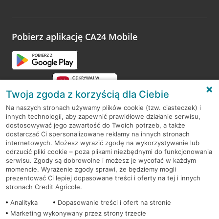
Wystarczy przejść na stronę
Oceń wizytę
, wyszukać
odwiedzoną placówkę i wypełnić formularz w ramach
platformy Profil Firmy w Google. Dziękujemy za wszystkie
opinie.
Pobierz aplikację CA24 Mobile
Przejdź do pytania
Twoja zgoda z korzyścią dla Ciebie
Na naszych stronach używamy plików cookie (tzw. ciasteczek) i
innych technologii, aby zapewnić prawidłowe działanie serwisu,
RODO
dostosowywać jego zawartość do Twoich potrzeb, a także
dostarczać Ci spersonalizowane reklamy na innych stronach
Regulamin serwisu
internetowych. Możesz wyrazić zgodę na wykorzystywanie lub
odrzucić pliki cookie – poza plikami niezbędnymi do funkcjonowania
Mapa serwisu
serwisu. Zgody są dobrowolne i możesz je wycofać w każdym
momencie. Wyrażenie zgody sprawi, że będziemy mogli
Polityka
Cookies
prezentować Ci lepiej dopasowane treści i oferty na tej i innych
stronach Credit Agricole.
Polityka prywatności
Analityka
Dopasowanie treści i ofert na stronie
Marketing wykonywany przez strony trzecie