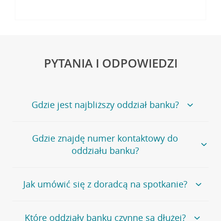
PYTANIA I ODPOWIEDZI
Gdzie jest najbliższy oddział banku?
Jeśli szukasz oddziału naszego banku, zapraszamy na
Gdzie znajdę numer kontaktowy do
stronę
Placówki i bankomaty
, na której znajduje się
oddziału banku?
wygodna wyszukiwarka.
Alternatywnie, możesz skorzystać z pełnej
listy naszych
oddziałów
.
Bank Credit Agricole nie udostępnia ogólnego numeru
Jak umówić się z doradcą na spotkanie?
telefonu do placówki bankowej.
Przejdź do pytania
Polecamy skorzystanie z możliwości wcześniejszego
Jeśli jesteś już
naszym
umówienia się z doradcą w placówce bankowej
.
Które oddziały banku czynne są dłużej?