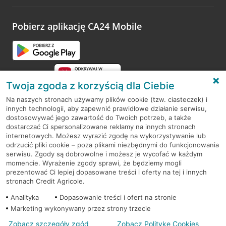
odwiedzoną placówkę i wypełnić formularz w ramach
platformy Profil Firmy w Google. Dziękujemy za wszystkie
opinie.
Pobierz aplikację CA24 Mobile
Przejdź do pytania
Twoja zgoda z korzyścią dla Ciebie
Na naszych stronach używamy plików cookie (tzw. ciasteczek) i
innych technologii, aby zapewnić prawidłowe działanie serwisu,
RODO
dostosowywać jego zawartość do Twoich potrzeb, a także
dostarczać Ci spersonalizowane reklamy na innych stronach
Regulamin serwisu
internetowych. Możesz wyrazić zgodę na wykorzystywanie lub
odrzucić pliki cookie – poza plikami niezbędnymi do funkcjonowania
Mapa serwisu
serwisu. Zgody są dobrowolne i możesz je wycofać w każdym
momencie. Wyrażenie zgody sprawi, że będziemy mogli
Polityka
Cookies
prezentować Ci lepiej dopasowane treści i oferty na tej i innych
stronach Credit Agricole.
Polityka prywatności
Analityka
Dopasowanie treści i ofert na stronie
Marketing wykonywany przez strony trzecie
Zobacz szczegóły zgód
Zobacz Politykę Cookies
© 2026 Credit Agricole Bank Polska S.A. Wszelkie prawa zastrzeżone