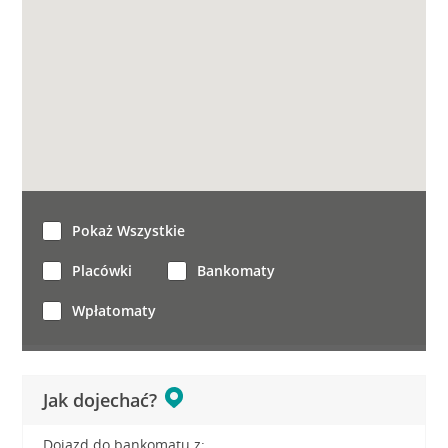
Pokaż Wszystkie
Placówki
Bankomaty
Wpłatomaty
Jak dojechać?
Dojazd do bankomatu z: