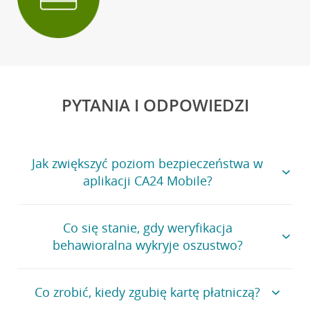
PYTANIA I ODPOWIEDZI
Jak zwiększyć poziom bezpieczeństwa w
aplikacji CA24 Mobile?
W zakładce
Bezpieczeństwo
możesz sprawdzić i zmienić
Co się stanie, gdy weryfikacja
poziom ochrony. Składa się on z pięciu elementów:
behawioralna wykryje oszustwo?
Automatyczna ochrona aplikacji
- podstawowa warstwa
zabezpieczeń, która działa w tle i blokuje próby ataków w
czasie rzeczywistym.
Gdy system
weryfikacji behawioralnej
wykryje inny sposób
Co zrobić, kiedy zgubię kartę płatniczą?
korzystania z serwisu CA24 eBank lub aplikacji CA24
Dodatkowa ochrona
- darmowa weryfikacja