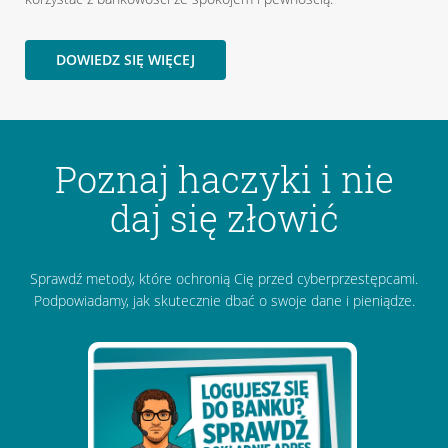
DOWIEDZ SIĘ WIĘCEJ
Poznaj haczyki i nie
daj się złowić
Sprawdź metody, które ochronią Cię przed cyberprzestępcami.
Podpowiadamy, jak skutecznie dbać o swoje dane i pieniądze.
Oszu
bank
Dzwon