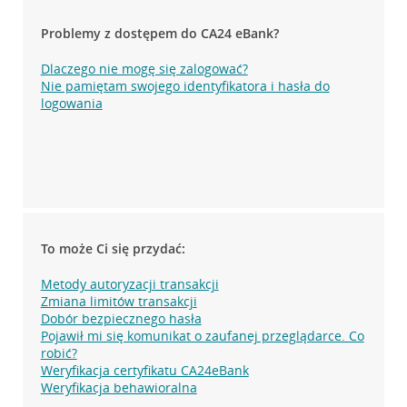
Problemy z dostępem do CA24 eBank?
Dlaczego nie mogę się zalogować?
Nie pamiętam swojego identyfikatora i hasła do
logowania
To może Ci się przydać:
Metody autoryzacji transakcji
Zmiana limitów transakcji
Dobór bezpiecznego hasła
Pojawił mi się komunikat o zaufanej przeglądarce. Co
robić?
Weryfikacja certyfikatu CA24eBank
Weryfikacja behawioralna