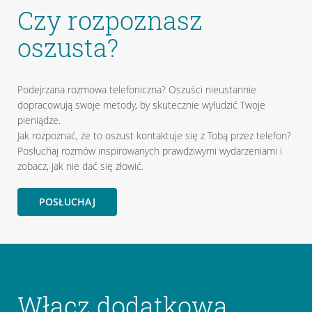
Czy rozpoznasz
oszusta?
Podejrzana rozmowa telefoniczna? Oszuści nieustannie
dopracowują swoje metody, by skutecznie wyłudzić Twoje
pieniądze.
Jak rozpoznać, że to oszust kontaktuje się z Tobą przez telefon?
Posłuchaj rozmów inspirowanych prawdziwymi wydarzeniami i
zobacz, jak nie dać się złowić.
POSŁUCHAJ
Włącz dodatkową