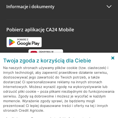
Informacje i dokumenty
Zachęcamy do podzielenia się z nami opinią o wizycie.
Wystarczy przejść na stronę
Oceń wizytę
, wyszukać
odwiedzoną placówkę i wypełnić formularz w ramach
platformy Profil Firmy w Google. Dziękujemy za wszystkie
opinie.
Pobierz aplikację CA24 Mobile
Przejdź do pytania
Twoja zgoda z korzyścią dla Ciebie
Na naszych stronach używamy plików cookie (tzw. ciasteczek) i
innych technologii, aby zapewnić prawidłowe działanie serwisu,
RODO
dostosowywać jego zawartość do Twoich potrzeb, a także
dostarczać Ci spersonalizowane reklamy na innych stronach
Regulamin serwisu
internetowych. Możesz wyrazić zgodę na wykorzystywanie lub
odrzucić pliki cookie – poza plikami niezbędnymi do funkcjonowania
Mapa serwisu
serwisu. Zgody są dobrowolne i możesz je wycofać w każdym
momencie. Wyrażenie zgody sprawi, że będziemy mogli
Polityka
Cookies
prezentować Ci lepiej dopasowane treści i oferty na tej i innych
stronach Credit Agricole.
Polityka prywatności