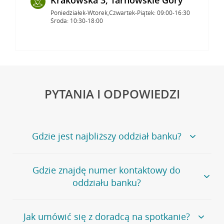
Poniedziałek-Wtorek,Czwartek-Piątek: 09:00-16:30
Środa: 10:30-18:00
PYTANIA I ODPOWIEDZI
Gdzie jest najbliższy oddział banku?
Jeśli szukasz oddziału naszego banku, zapraszamy na
Gdzie znajdę numer kontaktowy do
stronę
Placówki i bankomaty
, na której znajduje się
oddziału banku?
wygodna wyszukiwarka.
Alternatywnie, możesz skorzystać z pełnej
listy naszych
oddziałów
.
Bank Credit Agricole nie udostępnia ogólnego numeru
Jak umówić się z doradcą na spotkanie?
telefonu do placówki bankowej.