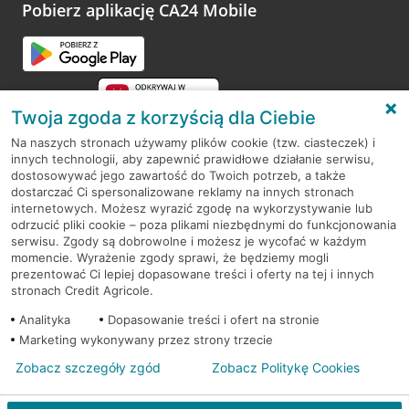
opinie.
Pobierz aplikację CA24 Mobile
Przejdź do pytania
Twoja zgoda z korzyścią dla Ciebie
Na naszych stronach używamy plików cookie (tzw. ciasteczek) i
innych technologii, aby zapewnić prawidłowe działanie serwisu,
RODO
dostosowywać jego zawartość do Twoich potrzeb, a także
dostarczać Ci spersonalizowane reklamy na innych stronach
Regulamin serwisu
internetowych. Możesz wyrazić zgodę na wykorzystywanie lub
odrzucić pliki cookie – poza plikami niezbędnymi do funkcjonowania
Mapa serwisu
serwisu. Zgody są dobrowolne i możesz je wycofać w każdym
momencie. Wyrażenie zgody sprawi, że będziemy mogli
Polityka
Cookies
prezentować Ci lepiej dopasowane treści i oferty na tej i innych
stronach Credit Agricole.
Polityka prywatności
Analityka
Dopasowanie treści i ofert na stronie
Marketing wykonywany przez strony trzecie
Zobacz szczegóły zgód
Zobacz Politykę Cookies
© 2026 Credit Agricole Bank Polska S.A. Wszelkie prawa zastrzeżone