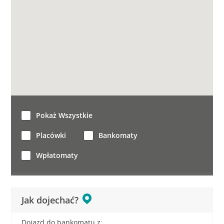
Pokaż Wszystkie
Placówki
Bankomaty
Wpłatomaty
Jak dojechać?
Dojazd do bankomatu z: