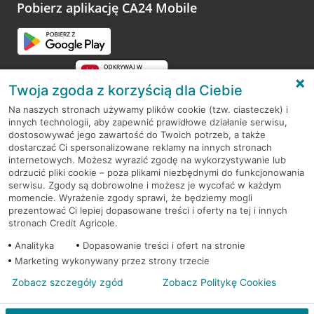
opinie.
Pobierz aplikację CA24 Mobile
Przejdź do pytania
Twoja zgoda z korzyścią dla Ciebie
Na naszych stronach używamy plików cookie (tzw. ciasteczek) i
innych technologii, aby zapewnić prawidłowe działanie serwisu,
RODO
dostosowywać jego zawartość do Twoich potrzeb, a także
dostarczać Ci spersonalizowane reklamy na innych stronach
Regulamin serwisu
internetowych. Możesz wyrazić zgodę na wykorzystywanie lub
odrzucić pliki cookie – poza plikami niezbędnymi do funkcjonowania
Mapa serwisu
serwisu. Zgody są dobrowolne i możesz je wycofać w każdym
momencie. Wyrażenie zgody sprawi, że będziemy mogli
Polityka
Cookies
prezentować Ci lepiej dopasowane treści i oferty na tej i innych
stronach Credit Agricole.
Polityka prywatności
Analityka
Dopasowanie treści i ofert na stronie
Marketing wykonywany przez strony trzecie
Zobacz szczegóły zgód
Zobacz Politykę Cookies
© 2026 Credit Agricole Bank Polska S.A. Wszelkie prawa zastrzeżone