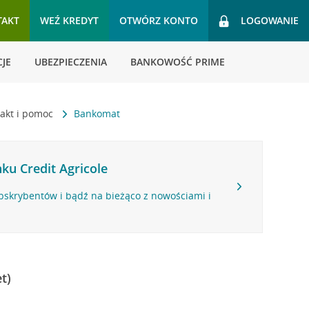
TAKT
WEŹ KREDYT
OTWÓRZ KONTO
LOGOWANIE
JE
UBEZPIECZENIA
BANKOWOŚĆ PRIME
akt i pomoc
Bankomat
ku Credit Agricole
bskrybentów i bądź na bieżąco z nowościami i
t)