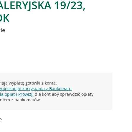
LERYJSKA 19/23,
OK
ie
ają wypłatę gotówki z konta.
zpiecznego korzystania z Bankomatu
.
ą opłat i Prowizji
dla kont aby sprawdzić opłaty
taniem z bankomatów.
e