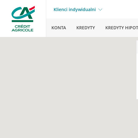
Klienci indywidualni
KONTA
KREDYTY
KREDYTY HIPO