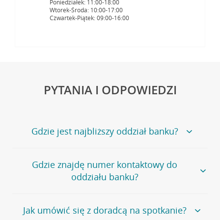
Poniedziałek: 11:00-18:00
Wtorek-Środa: 10:00-17:00
Czwartek-Piątek: 09:00-16:00
PYTANIA I ODPOWIEDZI
Gdzie jest najbliższy oddział banku?
Jeśli szukasz oddziału naszego banku, zapraszamy na
Gdzie znajdę numer kontaktowy do
stronę
Placówki i bankomaty
, na której znajduje się
oddziału banku?
wygodna wyszukiwarka.
Alternatywnie, możesz skorzystać z pełnej
listy naszych
oddziałów
.
Bank Credit Agricole nie udostępnia ogólnego numeru
Jak umówić się z doradcą na spotkanie?
telefonu do placówki bankowej.