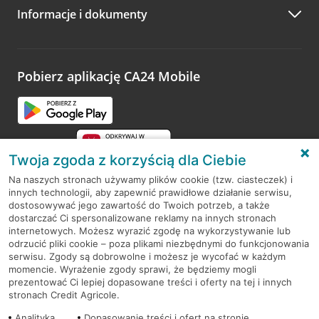
Informacje i dokumenty
Zachęcamy do podzielenia się z nami opinią o wizycie.
Wystarczy przejść na stronę
Oceń wizytę
, wyszukać
odwiedzoną placówkę i wypełnić formularz w ramach
platformy Profil Firmy w Google. Dziękujemy za wszystkie
opinie.
Pobierz aplikację CA24 Mobile
Przejdź do pytania
Twoja zgoda z korzyścią dla Ciebie
Na naszych stronach używamy plików cookie (tzw. ciasteczek) i
innych technologii, aby zapewnić prawidłowe działanie serwisu,
RODO
dostosowywać jego zawartość do Twoich potrzeb, a także
dostarczać Ci spersonalizowane reklamy na innych stronach
Regulamin serwisu
internetowych. Możesz wyrazić zgodę na wykorzystywanie lub
odrzucić pliki cookie – poza plikami niezbędnymi do funkcjonowania
Mapa serwisu
serwisu. Zgody są dobrowolne i możesz je wycofać w każdym
momencie. Wyrażenie zgody sprawi, że będziemy mogli
Polityka
Cookies
prezentować Ci lepiej dopasowane treści i oferty na tej i innych
stronach Credit Agricole.
Polityka prywatności
Analityka
Dopasowanie treści i ofert na stronie