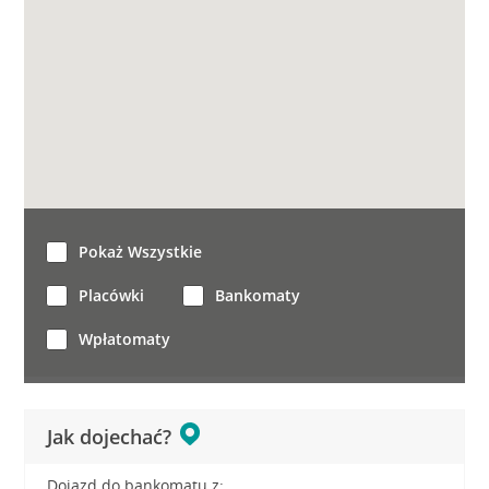
Pokaż Wszystkie
Placówki
Bankomaty
Wpłatomaty
Jak dojechać?
Dojazd do bankomatu z: