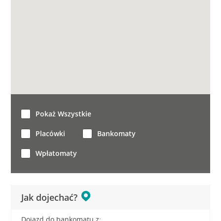
Pokaż Wszystkie
Placówki
Bankomaty
Wpłatomaty
Jak dojechać?
Dojazd do bankomatu z: