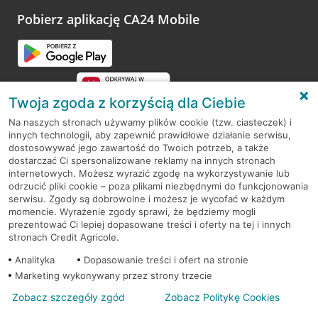
platformy Profil Firmy w Google. Dziękujemy za wszystkie
opinie.
Pobierz aplikację CA24 Mobile
Przejdź do pytania
Twoja zgoda z korzyścią dla Ciebie
Na naszych stronach używamy plików cookie (tzw. ciasteczek) i
innych technologii, aby zapewnić prawidłowe działanie serwisu,
RODO
dostosowywać jego zawartość do Twoich potrzeb, a także
dostarczać Ci spersonalizowane reklamy na innych stronach
Regulamin serwisu
internetowych. Możesz wyrazić zgodę na wykorzystywanie lub
odrzucić pliki cookie – poza plikami niezbędnymi do funkcjonowania
Mapa serwisu
serwisu. Zgody są dobrowolne i możesz je wycofać w każdym
momencie. Wyrażenie zgody sprawi, że będziemy mogli
Polityka
Cookies
prezentować Ci lepiej dopasowane treści i oferty na tej i innych
stronach Credit Agricole.
Polityka prywatności
Analityka
Dopasowanie treści i ofert na stronie
Marketing wykonywany przez strony trzecie
Zobacz szczegóły zgód
Zobacz Politykę Cookies
© 2026 Credit Agricole Bank Polska S.A. Wszelkie prawa zastrzeżone