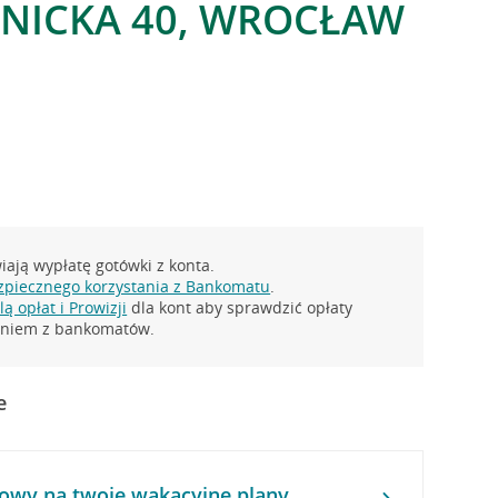
DNICKA 40, WROCŁAW
ają wypłatę gotówki z konta.
zpiecznego korzystania z Bankomatu
.
ą opłat i Prowizji
dla kont aby sprawdzić opłaty
taniem z bankomatów.
e
owy na twoje wakacyjne plany