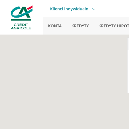
Klienci indywidualni
KONTA
KREDYTY
KREDYTY HIPO