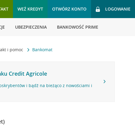
TAKT
WEŹ KREDYT
OTWÓRZ KONTO
LOGOWANIE
JE
UBEZPIECZENIA
BANKOWOŚĆ PRIME
akt i pomoc
Bankomat
ku Credit Agricole
bskrybentów i bądź na bieżąco z nowościami i
t)