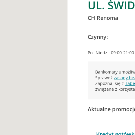
UL. ŚWI
CH Renoma
Czynny:
Pn.-Niedz.: 09:00-21:00
Bankomaty umożliwi
Sprawdź
zasady be
Zapoznaj się z
Tabel
związane z korzys
Aktualne promocj
Kredyt gotówk