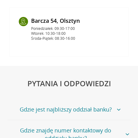
Barcza 54, Olsztyn
Poniedziałek: 09:30-17:00
Wtorek: 10:30-18:00
Środa-Piątek: 08:30-16:00
PYTANIA I ODPOWIEDZI
Gdzie jest najbliższy oddział banku?
Jeśli szukasz oddziału naszego banku, zapraszamy na
Gdzie znajdę numer kontaktowy do
stronę
Placówki i bankomaty
, na której znajduje się
oddziału banku?