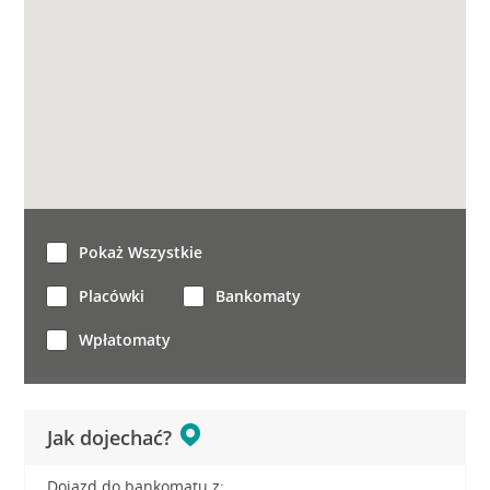
Pokaż Wszystkie
Placówki
Bankomaty
Wpłatomaty
Jak dojechać?
Dojazd do bankomatu z: