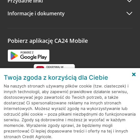
Przydatne linki
A po wizycie…
Informacje i dokumenty
Zachęcamy do podzielenia się z nami opinią o wizycie.
Wystarczy przejść na stronę
Oceń wizytę
, wyszukać
odwiedzoną placówkę i wypełnić formularz w ramach
platformy Profil Firmy w Google. Dziękujemy za wszystkie
opinie.
Pobierz aplikację CA24 Mobile
Przejdź do pytania
Twoja zgoda z korzyścią dla Ciebie
Na naszych stronach używamy plików cookie (tzw. ciasteczek) i
innych technologii, aby zapewnić prawidłowe działanie serwisu,
RODO
dostosowywać jego zawartość do Twoich potrzeb, a także
dostarczać Ci spersonalizowane reklamy na innych stronach
Regulamin serwisu
internetowych. Możesz wyrazić zgodę na wykorzystywanie lub
odrzucić pliki cookie – poza plikami niezbędnymi do funkcjonowania
Mapa serwisu
serwisu. Zgody są dobrowolne i możesz je wycofać w każdym
momencie. Wyrażenie zgody sprawi, że będziemy mogli
Polityka
Cookies
prezentować Ci lepiej dopasowane treści i oferty na tej i innych
stronach Credit Agricole.