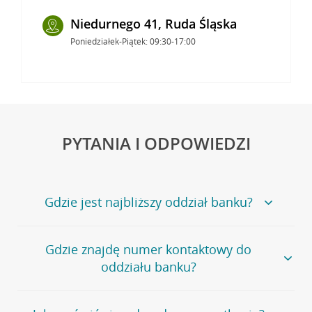
Niedurnego 41, Ruda Śląska
Poniedziałek-Piątek: 09:30-17:00
PYTANIA I ODPOWIEDZI
Gdzie jest najbliższy oddział banku?
Jeśli szukasz oddziału naszego banku, zapraszamy na
Gdzie znajdę numer kontaktowy do
stronę
Placówki i bankomaty
, na której znajduje się
oddziału banku?
wygodna wyszukiwarka.
Alternatywnie, możesz skorzystać z pełnej
listy naszych
oddziałów
.
Bank Credit Agricole nie udostępnia ogólnego numeru