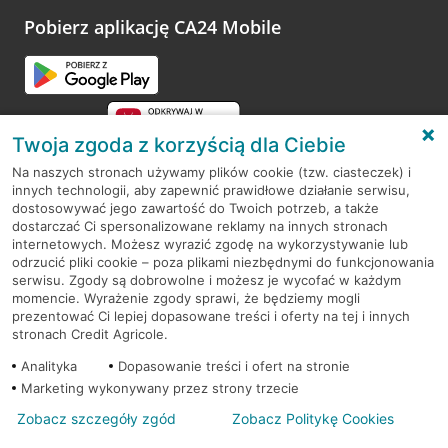
platformy Profil Firmy w Google. Dziękujemy za wszystkie
opinie.
Pobierz aplikację CA24 Mobile
Przejdź do pytania
Twoja zgoda z korzyścią dla Ciebie
Na naszych stronach używamy plików cookie (tzw. ciasteczek) i
innych technologii, aby zapewnić prawidłowe działanie serwisu,
RODO
dostosowywać jego zawartość do Twoich potrzeb, a także
dostarczać Ci spersonalizowane reklamy na innych stronach
Regulamin serwisu
internetowych. Możesz wyrazić zgodę na wykorzystywanie lub
odrzucić pliki cookie – poza plikami niezbędnymi do funkcjonowania
Mapa serwisu
serwisu. Zgody są dobrowolne i możesz je wycofać w każdym
momencie. Wyrażenie zgody sprawi, że będziemy mogli
Polityka
Cookies
prezentować Ci lepiej dopasowane treści i oferty na tej i innych
stronach Credit Agricole.
Polityka prywatności
Analityka
Dopasowanie treści i ofert na stronie
Marketing wykonywany przez strony trzecie
Zobacz szczegóły zgód
Zobacz Politykę Cookies
© 2026 Credit Agricole Bank Polska S.A. Wszelkie prawa zastrzeżone