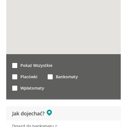
Pokaż Wszystkie
Placówki
Bankomaty
Wpłatomaty
Jak dojechać?
Dojazd do bankomatu z: