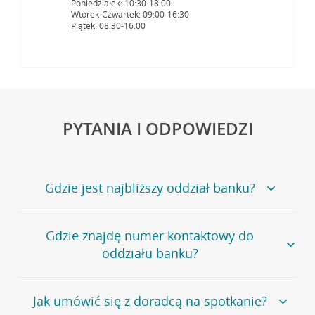
Poniedziałek: 10:30-18:00
Wtorek-Czwartek: 09:00-16:30
Piątek: 08:30-16:00
PYTANIA I ODPOWIEDZI
Gdzie jest najbliższy oddział banku?
Jeśli szukasz oddziału naszego banku, zapraszamy na
Gdzie znajdę numer kontaktowy do
stronę
Placówki i bankomaty
, na której znajduje się
oddziału banku?
wygodna wyszukiwarka.
Alternatywnie, możesz skorzystać z pełnej
listy naszych
oddziałów
.
Bank Credit Agricole nie udostępnia ogólnego numeru
Jak umówić się z doradcą na spotkanie?
telefonu do placówki bankowej.