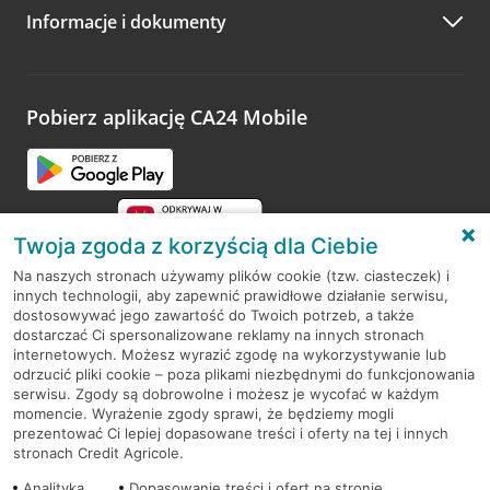
Informacje i dokumenty
Zachęcamy do podzielenia się z nami opinią o wizycie.
Wystarczy przejść na stronę
Oceń wizytę
, wyszukać
odwiedzoną placówkę i wypełnić formularz w ramach
platformy Profil Firmy w Google. Dziękujemy za wszystkie
opinie.
Pobierz aplikację CA24 Mobile
Przejdź do pytania
Twoja zgoda z korzyścią dla Ciebie
Na naszych stronach używamy plików cookie (tzw. ciasteczek) i
innych technologii, aby zapewnić prawidłowe działanie serwisu,
RODO
dostosowywać jego zawartość do Twoich potrzeb, a także
dostarczać Ci spersonalizowane reklamy na innych stronach
Regulamin serwisu
internetowych. Możesz wyrazić zgodę na wykorzystywanie lub
odrzucić pliki cookie – poza plikami niezbędnymi do funkcjonowania
Mapa serwisu
serwisu. Zgody są dobrowolne i możesz je wycofać w każdym
momencie. Wyrażenie zgody sprawi, że będziemy mogli
Polityka
Cookies
prezentować Ci lepiej dopasowane treści i oferty na tej i innych
stronach Credit Agricole.
Polityka prywatności
Analityka
Dopasowanie treści i ofert na stronie