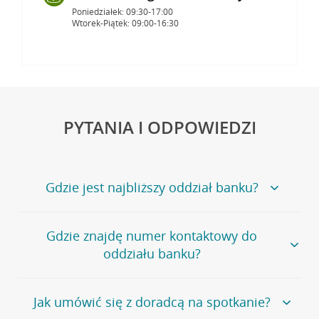
Poniedziałek: 09:30-17:00
Wtorek-Piątek: 09:00-16:30
PYTANIA I ODPOWIEDZI
Gdzie jest najbliższy oddział banku?
Jeśli szukasz oddziału naszego banku, zapraszamy na
Gdzie znajdę numer kontaktowy do
stronę
Placówki i bankomaty
, na której znajduje się
oddziału banku?
wygodna wyszukiwarka.
Alternatywnie, możesz skorzystać z pełnej
listy naszych
oddziałów
.
Bank Credit Agricole nie udostępnia ogólnego numeru
Jak umówić się z doradcą na spotkanie?
telefonu do placówki bankowej.
Przejdź do pytania