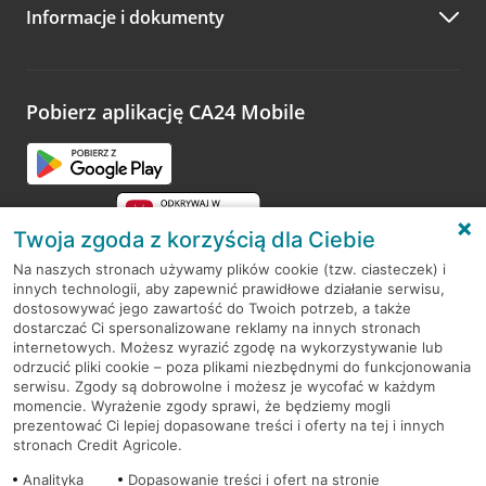
Informacje i dokumenty
Zachęcamy do podzielenia się z nami opinią o wizycie.
Wystarczy przejść na stronę
Oceń wizytę
, wyszukać
odwiedzoną placówkę i wypełnić formularz w ramach
platformy Profil Firmy w Google. Dziękujemy za wszystkie
opinie.
Pobierz aplikację CA24 Mobile
Przejdź do pytania
Twoja zgoda z korzyścią dla Ciebie
Na naszych stronach używamy plików cookie (tzw. ciasteczek) i
innych technologii, aby zapewnić prawidłowe działanie serwisu,
RODO
dostosowywać jego zawartość do Twoich potrzeb, a także
dostarczać Ci spersonalizowane reklamy na innych stronach
Regulamin serwisu
internetowych. Możesz wyrazić zgodę na wykorzystywanie lub
odrzucić pliki cookie – poza plikami niezbędnymi do funkcjonowania
Mapa serwisu
serwisu. Zgody są dobrowolne i możesz je wycofać w każdym
momencie. Wyrażenie zgody sprawi, że będziemy mogli
Polityka
Cookies
prezentować Ci lepiej dopasowane treści i oferty na tej i innych
stronach Credit Agricole.
Polityka prywatności
Analityka
Dopasowanie treści i ofert na stronie