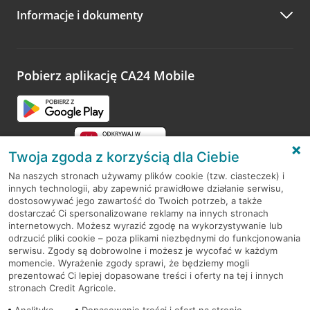
Informacje i dokumenty
Zachęcamy do podzielenia się z nami opinią o wizycie.
Wystarczy przejść na stronę
Oceń wizytę
, wyszukać
odwiedzoną placówkę i wypełnić formularz w ramach
platformy Profil Firmy w Google. Dziękujemy za wszystkie
opinie.
Pobierz aplikację CA24 Mobile
Przejdź do pytania
Twoja zgoda z korzyścią dla Ciebie
Na naszych stronach używamy plików cookie (tzw. ciasteczek) i
innych technologii, aby zapewnić prawidłowe działanie serwisu,
RODO
dostosowywać jego zawartość do Twoich potrzeb, a także
dostarczać Ci spersonalizowane reklamy na innych stronach
Regulamin serwisu
internetowych. Możesz wyrazić zgodę na wykorzystywanie lub
odrzucić pliki cookie – poza plikami niezbędnymi do funkcjonowania
Mapa serwisu
serwisu. Zgody są dobrowolne i możesz je wycofać w każdym
momencie. Wyrażenie zgody sprawi, że będziemy mogli
Polityka
Cookies
prezentować Ci lepiej dopasowane treści i oferty na tej i innych
stronach Credit Agricole.
Polityka prywatności