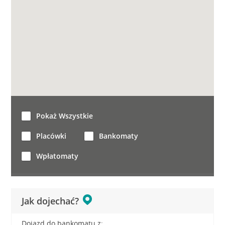
Pokaż Wszystkie
Placówki
Bankomaty
Wpłatomaty
Jak dojechać?
Dojazd do bankomatu z: