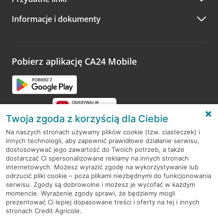
A po wizycie…
Informacje i dokumenty
Zachęcamy do podzielenia się z nami opinią o wizycie.
Wystarczy przejść na stronę
Oceń wizytę
, wyszukać
odwiedzoną placówkę i wypełnić formularz w ramach
platformy Profil Firmy w Google. Dziękujemy za wszystkie
opinie.
Pobierz aplikację CA24 Mobile
Przejdź do pytania
Twoja zgoda z korzyścią dla Ciebie
Na naszych stronach używamy plików cookie (tzw. ciasteczek) i
innych technologii, aby zapewnić prawidłowe działanie serwisu,
RODO
dostosowywać jego zawartość do Twoich potrzeb, a także
dostarczać Ci spersonalizowane reklamy na innych stronach
Regulamin serwisu
internetowych. Możesz wyrazić zgodę na wykorzystywanie lub
odrzucić pliki cookie – poza plikami niezbędnymi do funkcjonowania
Mapa serwisu
serwisu. Zgody są dobrowolne i możesz je wycofać w każdym
momencie. Wyrażenie zgody sprawi, że będziemy mogli
Polityka
Cookies
prezentować Ci lepiej dopasowane treści i oferty na tej i innych
stronach Credit Agricole.