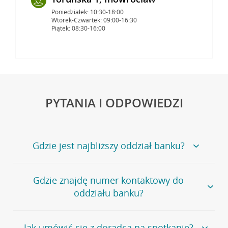
Poniedziałek: 10:30-18:00
Wtorek-Czwartek: 09:00-16:30
Piątek: 08:30-16:00
PYTANIA I ODPOWIEDZI
Gdzie jest najbliższy oddział banku?
Jeśli szukasz oddziału naszego banku, zapraszamy na
Gdzie znajdę numer kontaktowy do
stronę
Placówki i bankomaty
, na której znajduje się
oddziału banku?
wygodna wyszukiwarka.
Alternatywnie, możesz skorzystać z pełnej
listy naszych
oddziałów
.
Bank Credit Agricole nie udostępnia ogólnego numeru
Jak umówić się z doradcą na spotkanie?