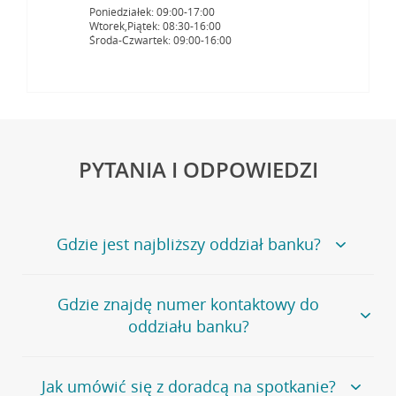
Poniedziałek: 09:00-17:00
Wtorek,Piątek: 08:30-16:00
Środa-Czwartek: 09:00-16:00
PYTANIA I ODPOWIEDZI
Gdzie jest najbliższy oddział banku?
Jeśli szukasz oddziału naszego banku, zapraszamy na
Gdzie znajdę numer kontaktowy do
stronę
Placówki i bankomaty
, na której znajduje się
oddziału banku?
wygodna wyszukiwarka.
Alternatywnie, możesz skorzystać z pełnej
listy naszych
oddziałów
.
Bank Credit Agricole nie udostępnia ogólnego numeru
Jak umówić się z doradcą na spotkanie?
telefonu do placówki bankowej.