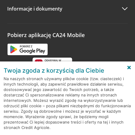
Informacje i dokumenty
Zachęcamy do podzielenia się z nami opinią o wizycie.
Wystarczy przejść na stronę
Oceń wizytę
, wyszukać
odwiedzoną placówkę i wypełnić formularz w ramach
platformy Profil Firmy w Google. Dziękujemy za wszystkie
opinie.
Pobierz aplikację CA24 Mobile
Przejdź do pytania
Twoja zgoda z korzyścią dla Ciebie
Na naszych stronach używamy plików cookie (tzw. ciasteczek) i
innych technologii, aby zapewnić prawidłowe działanie serwisu,
RODO
dostosowywać jego zawartość do Twoich potrzeb, a także
dostarczać Ci spersonalizowane reklamy na innych stronach
Regulamin serwisu
internetowych. Możesz wyrazić zgodę na wykorzystywanie lub
odrzucić pliki cookie – poza plikami niezbędnymi do funkcjonowania
Mapa serwisu
serwisu. Zgody są dobrowolne i możesz je wycofać w każdym
momencie. Wyrażenie zgody sprawi, że będziemy mogli
Polityka
Cookies
prezentować Ci lepiej dopasowane treści i oferty na tej i innych
stronach Credit Agricole.
Polityka prywatności