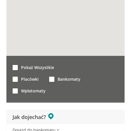
Pokaż Wszystkie
Placówki
Bankomaty
Wpłatomaty
Jak dojechać?
Dojazd do bankomatu z: