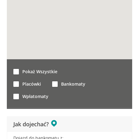
Pokaż Wszystkie
Placówki
Bankomaty
Wpłatomaty
Jak dojechać?
Dojazd do bankomatu z: