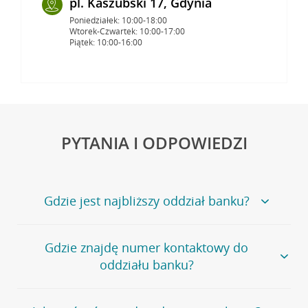
pl. Kaszubski 17, Gdynia
Poniedziałek: 10:00-18:00
Wtorek-Czwartek: 10:00-17:00
Piątek: 10:00-16:00
PYTANIA I ODPOWIEDZI
Gdzie jest najbliższy oddział banku?
Jeśli szukasz oddziału naszego banku, zapraszamy na
Gdzie znajdę numer kontaktowy do
stronę
Placówki i bankomaty
, na której znajduje się
oddziału banku?
wygodna wyszukiwarka.
Alternatywnie, możesz skorzystać z pełnej
listy naszych
oddziałów
.
Bank Credit Agricole nie udostępnia ogólnego numeru