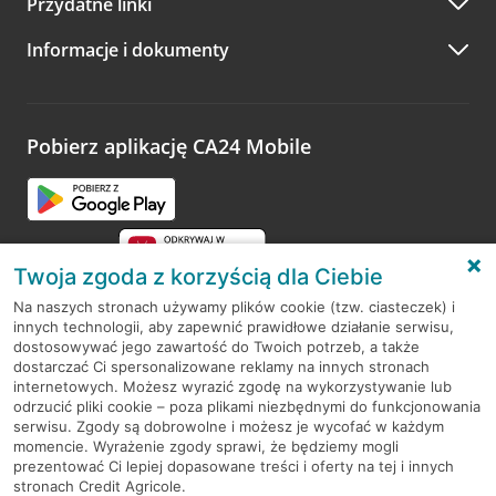
Przydatne linki
A po wizycie…
Informacje i dokumenty
Zachęcamy do podzielenia się z nami opinią o wizycie.
Wystarczy przejść na stronę
Oceń wizytę
, wyszukać
odwiedzoną placówkę i wypełnić formularz w ramach
platformy Profil Firmy w Google. Dziękujemy za wszystkie
opinie.
Pobierz aplikację CA24 Mobile
Przejdź do pytania
Twoja zgoda z korzyścią dla Ciebie
Na naszych stronach używamy plików cookie (tzw. ciasteczek) i
innych technologii, aby zapewnić prawidłowe działanie serwisu,
RODO
dostosowywać jego zawartość do Twoich potrzeb, a także
dostarczać Ci spersonalizowane reklamy na innych stronach
Regulamin serwisu
internetowych. Możesz wyrazić zgodę na wykorzystywanie lub
odrzucić pliki cookie – poza plikami niezbędnymi do funkcjonowania
Mapa serwisu
serwisu. Zgody są dobrowolne i możesz je wycofać w każdym
momencie. Wyrażenie zgody sprawi, że będziemy mogli
Polityka
Cookies
prezentować Ci lepiej dopasowane treści i oferty na tej i innych
stronach Credit Agricole.