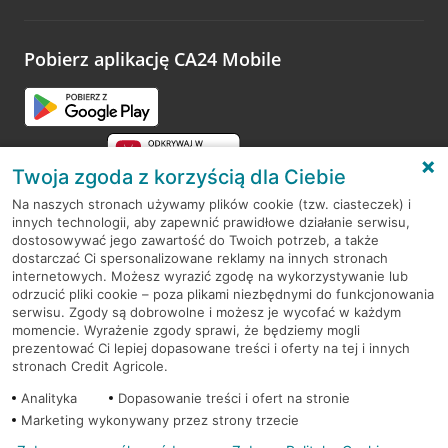
odwiedzoną placówkę i wypełnić formularz w ramach
platformy Profil Firmy w Google. Dziękujemy za wszystkie
opinie.
Pobierz aplikację CA24 Mobile
Przejdź do pytania
Twoja zgoda z korzyścią dla Ciebie
Na naszych stronach używamy plików cookie (tzw. ciasteczek) i
innych technologii, aby zapewnić prawidłowe działanie serwisu,
RODO
dostosowywać jego zawartość do Twoich potrzeb, a także
dostarczać Ci spersonalizowane reklamy na innych stronach
Regulamin serwisu
internetowych. Możesz wyrazić zgodę na wykorzystywanie lub
odrzucić pliki cookie – poza plikami niezbędnymi do funkcjonowania
Mapa serwisu
serwisu. Zgody są dobrowolne i możesz je wycofać w każdym
momencie. Wyrażenie zgody sprawi, że będziemy mogli
Polityka
Cookies
prezentować Ci lepiej dopasowane treści i oferty na tej i innych
stronach Credit Agricole.
Polityka prywatności
Analityka
Dopasowanie treści i ofert na stronie
Marketing wykonywany przez strony trzecie