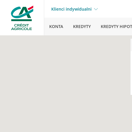
Klienci indywidualni
KONTA
KREDYTY
KREDYTY HIPO