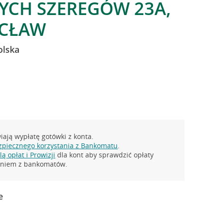
RYCH SZEREGÓW 23A,
CŁAW
olska
ają wypłatę gotówki z konta.
zpiecznego korzystania z Bankomatu
.
ą opłat i Prowizji
dla kont aby sprawdzić opłaty
taniem z bankomatów.
e