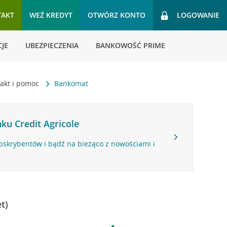
TAKT
WEŹ KREDYT
OTWÓRZ KONTO
LOGOWANIE
JE
UBEZPIECZENIA
BANKOWOŚĆ PRIME
akt i pomoc
Bankomat
ku Credit Agricole
bskrybentów i bądź na bieżąco z nowościami i
t)