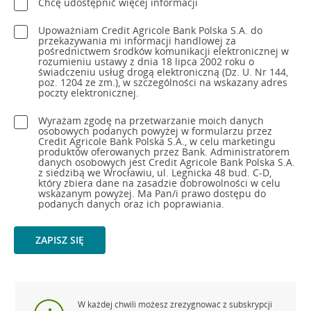
Chcę udostępnić więcej informacji
Upoważniam Credit Agricole Bank Polska S.A. do
przekazywania mi informacji handlowej za
pośrednictwem środków komunikacji elektronicznej w
rozumieniu ustawy z dnia 18 lipca 2002 roku o
świadczeniu usług drogą elektroniczną (Dz. U. Nr 144,
poz. 1204 ze zm.), w szczególności na wskazany adres
poczty elektronicznej.
Wyrażam zgodę na przetwarzanie moich danych
osobowych podanych powyżej w formularzu przez
Credit Agricole Bank Polska S.A., w celu marketingu
produktów oferowanych przez Bank. Administratorem
danych osobowych jest Credit Agricole Bank Polska S.A.
z siedzibą we Wrocławiu, ul. Legnicka 48 bud. C-D,
który zbiera dane na zasadzie dobrowolności w celu
wskazanym powyżej. Ma Pan/i prawo dostępu do
podanych danych oraz ich poprawiania.
ZAPISZ SIĘ
W każdej chwili możesz zrezygnować z subskrypcji