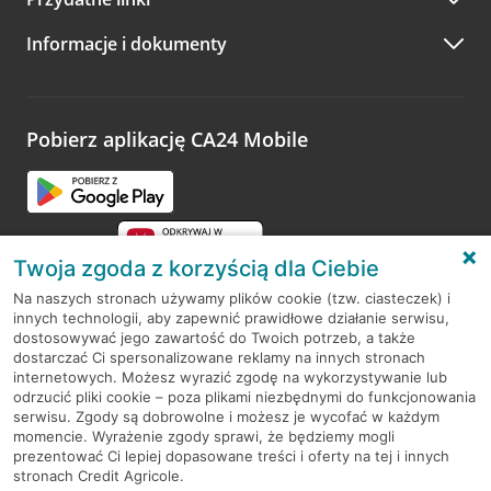
Informacje i dokumenty
Pobierz aplikację CA24 Mobile
Twoja zgoda z korzyścią dla Ciebie
Na naszych stronach używamy plików cookie (tzw. ciasteczek) i
innych technologii, aby zapewnić prawidłowe działanie serwisu,
RODO
dostosowywać jego zawartość do Twoich potrzeb, a także
dostarczać Ci spersonalizowane reklamy na innych stronach
Regulamin serwisu
internetowych. Możesz wyrazić zgodę na wykorzystywanie lub
odrzucić pliki cookie – poza plikami niezbędnymi do funkcjonowania
Mapa serwisu
serwisu. Zgody są dobrowolne i możesz je wycofać w każdym
momencie. Wyrażenie zgody sprawi, że będziemy mogli
Polityka
Cookies
prezentować Ci lepiej dopasowane treści i oferty na tej i innych
stronach Credit Agricole.