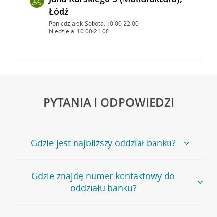
Łódź
Poniedziałek-Sobota: 10:00-22:00
Niedziela: 10:00-21:00
PYTANIA I ODPOWIEDZI
Gdzie jest najbliższy oddział banku?
Jeśli szukasz oddziału naszego banku, zapraszamy na
Gdzie znajdę numer kontaktowy do
stronę
Placówki i bankomaty
, na której znajduje się
oddziału banku?
wygodna wyszukiwarka.
Alternatywnie, możesz skorzystać z pełnej
listy naszych
oddziałów
.
Bank Credit Agricole nie udostępnia ogólnego numeru