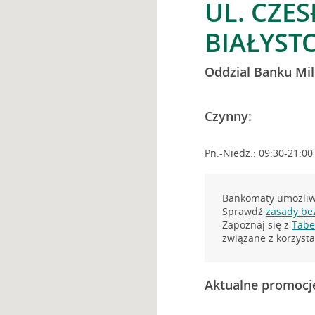
UL. CZE
BIAŁYST
Oddzial Banku Mi
Czynny:
Pn.-Niedz.: 09:30-21:00
Bankomaty umożliwi
Sprawdź
zasady be
Zapoznaj się z
Tabel
związane z korzys
Aktualne promocj