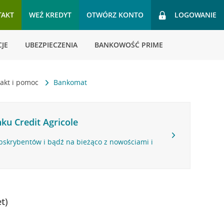
TAKT
WEŹ KREDYT
OTWÓRZ KONTO
LOGOWANIE
JE
UBEZPIECZENIA
BANKOWOŚĆ PRIME
akt i pomoc
Bankomat
ku Credit Agricole
bskrybentów i bądź na bieżąco z nowościami i
t)