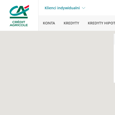
Klienci indywidualni
KONTA
KREDYTY
KREDYTY HIPO