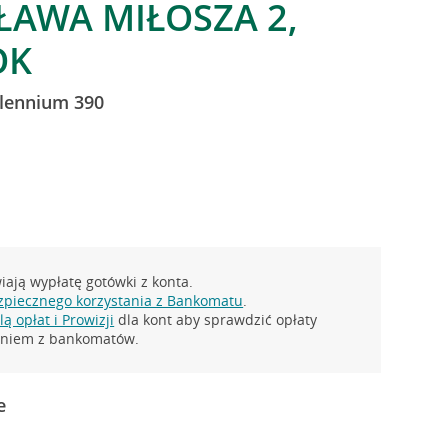
SŁAWA MIŁOSZA 2,
OK
llennium 390
ają wypłatę gotówki z konta.
zpiecznego korzystania z Bankomatu
.
ą opłat i Prowizji
dla kont aby sprawdzić opłaty
taniem z bankomatów.
e