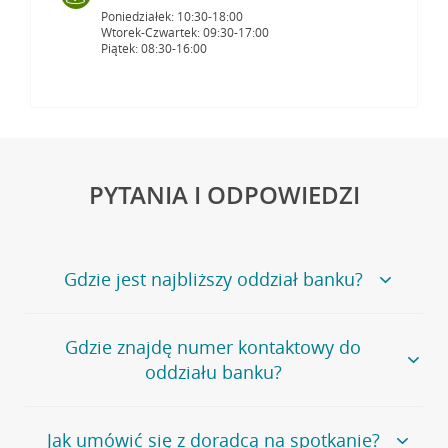
Poniedziałek: 10:30-18:00
Wtorek-Czwartek: 09:30-17:00
Piątek: 08:30-16:00
PYTANIA I ODPOWIEDZI
Gdzie jest najbliższy oddział banku?
Jeśli szukasz oddziału naszego banku, zapraszamy na
Gdzie znajdę numer kontaktowy do
stronę
Placówki i bankomaty
, na której znajduje się
oddziału banku?
wygodna wyszukiwarka.
Alternatywnie, możesz skorzystać z pełnej
listy naszych
oddziałów
.
Bank Credit Agricole nie udostępnia ogólnego numeru
Jak umówić się z doradcą na spotkanie?