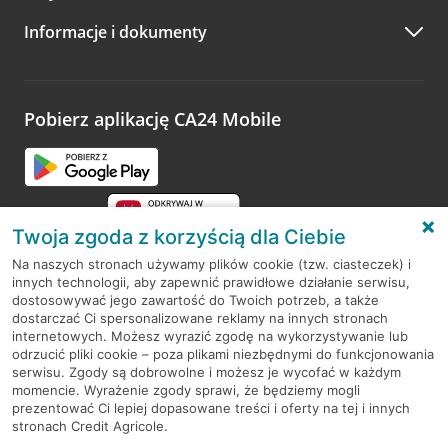
A po wizycie…
Informacje i dokumenty
Zachęcamy do podzielenia się z nami opinią o wizycie.
Wystarczy przejść na stronę
Oceń wizytę
, wyszukać
odwiedzoną placówkę i wypełnić formularz w ramach
platformy Profil Firmy w Google. Dziękujemy za wszystkie
opinie.
Pobierz aplikację CA24 Mobile
Przejdź do pytania
Twoja zgoda z korzyścią dla Ciebie
Na naszych stronach używamy plików cookie (tzw. ciasteczek) i
innych technologii, aby zapewnić prawidłowe działanie serwisu,
RODO
dostosowywać jego zawartość do Twoich potrzeb, a także
dostarczać Ci spersonalizowane reklamy na innych stronach
Regulamin serwisu
internetowych. Możesz wyrazić zgodę na wykorzystywanie lub
odrzucić pliki cookie – poza plikami niezbędnymi do funkcjonowania
Mapa serwisu
serwisu. Zgody są dobrowolne i możesz je wycofać w każdym
momencie. Wyrażenie zgody sprawi, że będziemy mogli
Polityka
Cookies
prezentować Ci lepiej dopasowane treści i oferty na tej i innych
stronach Credit Agricole.
Polityka prywatności