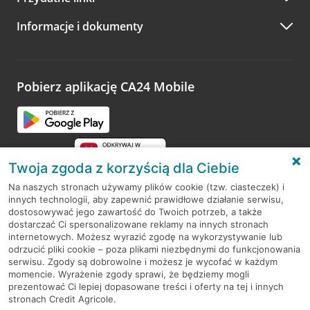
A po wizycie…
Informacje i dokumenty
Zachęcamy do podzielenia się z nami opinią o wizycie.
Wystarczy przejść na stronę
Oceń wizytę
, wyszukać
odwiedzoną placówkę i wypełnić formularz w ramach
platformy Profil Firmy w Google. Dziękujemy za wszystkie
opinie.
Pobierz aplikację CA24 Mobile
Przejdź do pytania
Twoja zgoda z korzyścią dla Ciebie
Na naszych stronach używamy plików cookie (tzw. ciasteczek) i
innych technologii, aby zapewnić prawidłowe działanie serwisu,
RODO
dostosowywać jego zawartość do Twoich potrzeb, a także
dostarczać Ci spersonalizowane reklamy na innych stronach
Regulamin serwisu
internetowych. Możesz wyrazić zgodę na wykorzystywanie lub
odrzucić pliki cookie – poza plikami niezbędnymi do funkcjonowania
Mapa serwisu
serwisu. Zgody są dobrowolne i możesz je wycofać w każdym
momencie. Wyrażenie zgody sprawi, że będziemy mogli
Polityka
Cookies
prezentować Ci lepiej dopasowane treści i oferty na tej i innych
stronach Credit Agricole.