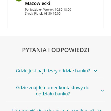
Mazowiecki
Poniedziałek-Wtorek: 10:30-18:00
Środa-Piątek: 08:30-16:00
PYTANIA I ODPOWIEDZI
Gdzie jest najbliższy oddział banku?
Jeśli szukasz oddziału naszego banku, zapraszamy na
Gdzie znajdę numer kontaktowy do
stronę
Placówki i bankomaty
, na której znajduje się
oddziału banku?
wygodna wyszukiwarka.
Alternatywnie, możesz skorzystać z pełnej
listy naszych
oddziałów
.
Bank Credit Agricole nie udostępnia ogólnego numeru
Jak umówić się z doradcą na spotkanie?