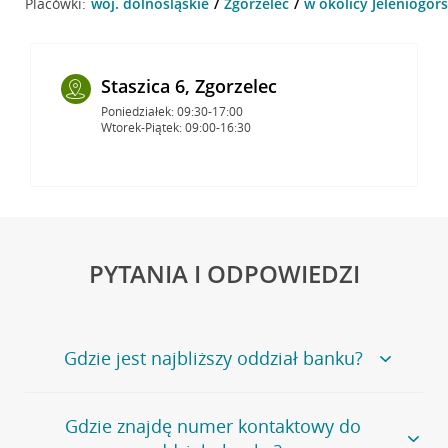
Placówki:
woj. dolnośląskie
Zgorzelec
w okolicy Jeleniogórs
Staszica 6, Zgorzelec
Poniedziałek: 09:30-17:00
Wtorek-Piątek: 09:00-16:30
PYTANIA I ODPOWIEDZI
Gdzie jest najbliższy oddział banku?
Jeśli szukasz oddziału naszego banku, zapraszamy na
Gdzie znajdę numer kontaktowy do
stronę
Placówki i bankomaty
, na której znajduje się