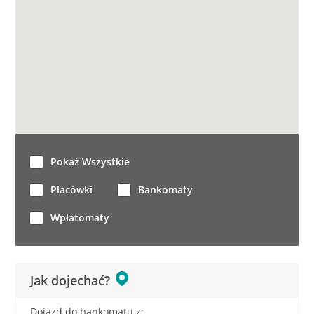
Pokaż Wszystkie
Placówki
Bankomaty
Wpłatomaty
Jak dojechać?
Dojazd do bankomatu z: