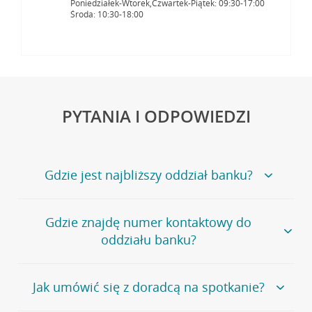
Poniedziałek-Wtorek,Czwartek-Piątek: 09:30-17:00
Środa: 10:30-18:00
PYTANIA I ODPOWIEDZI
Gdzie jest najbliższy oddział banku?
Jeśli szukasz oddziału naszego banku, zapraszamy na
Gdzie znajdę numer kontaktowy do
stronę
Placówki i bankomaty
, na której znajduje się
oddziału banku?
wygodna wyszukiwarka.
Alternatywnie, możesz skorzystać z pełnej
listy naszych
oddziałów
.
Bank Credit Agricole nie udostępnia ogólnego numeru
Jak umówić się z doradcą na spotkanie?
telefonu do placówki bankowej.
Przejdź do pytania