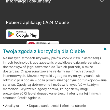
Informacje i dokumenty
Zachęcamy do podzielenia się z nami opinią o wizycie.
Wystarczy przejść na stronę
Oceń wizytę
, wyszukać
odwiedzoną placówkę i wypełnić formularz w ramach
platformy Profil Firmy w Google. Dziękujemy za wszystkie
opinie.
Pobierz aplikację CA24 Mobile
Przejdź do pytania
Twoja zgoda z korzyścią dla Ciebie
Na naszych stronach używamy plików cookie (tzw. ciasteczek) i
innych technologii, aby zapewnić prawidłowe działanie serwisu,
RODO
dostosowywać jego zawartość do Twoich potrzeb, a także
dostarczać Ci spersonalizowane reklamy na innych stronach
Regulamin serwisu
internetowych. Możesz wyrazić zgodę na wykorzystywanie lub
odrzucić pliki cookie – poza plikami niezbędnymi do funkcjonowania
Mapa serwisu
serwisu. Zgody są dobrowolne i możesz je wycofać w każdym
momencie. Wyrażenie zgody sprawi, że będziemy mogli
Polityka
Cookies
prezentować Ci lepiej dopasowane treści i oferty na tej i innych
stronach Credit Agricole.
Polityka prywatności
Analityka
Dopasowanie treści i ofert na stronie