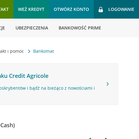
TAKT
WEŹ KREDYT
OTWÓRZ KONTO
LOGOWANIE
JE
UBEZPIECZENIA
BANKOWOŚĆ PRIME
akt i pomoc
Bankomat
ku Credit Agricole
bskrybentów i bądź na bieżąco z nowościami i
 Cash)