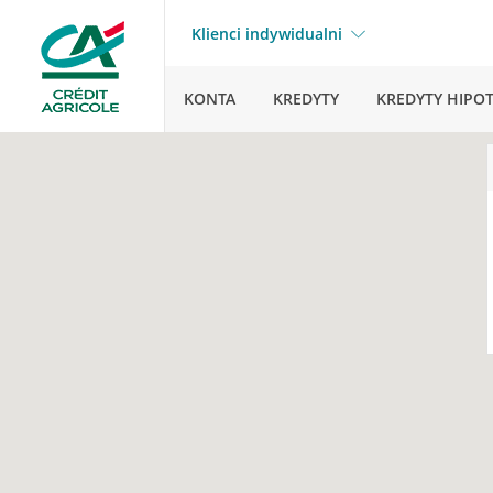
Klienci indywidualni
KONTA
KREDYTY
KREDYTY HIPO