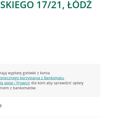
KIEGO 17/21, ŁÓDŹ
ają wypłatę gotówki z konta.
zpiecznego korzystania z Bankomatu
.
ą opłat i Prowizji
dla kont aby sprawdzić opłaty
taniem z bankomatów.
e