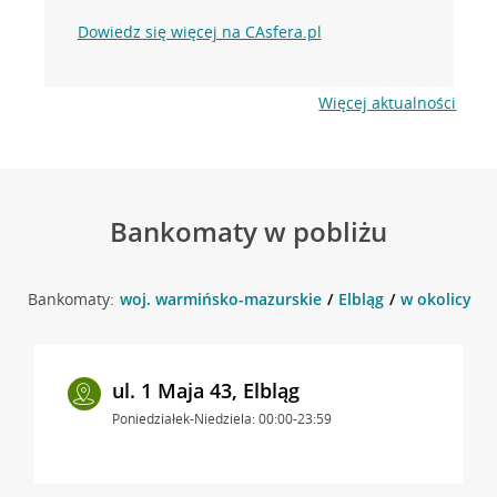
Dowiedz się więcej na CAsfera.pl
Więcej aktualności
Bankomaty w pobliżu
Bankomaty:
woj. warmińsko-mazurskie
Elbląg
w okolicy 12 
ul. 1 Maja 43, Elbląg
Poniedziałek-Niedziela: 00:00-23:59