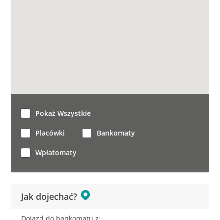
Pokaż Wszystkie
Placówki
Bankomaty
Wpłatomaty
Jak dojechać?
Dojazd do bankomatu z: