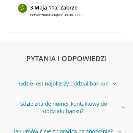
3 Maja 11a, Zabrze
Poniedziałek-Piątek: 09:00-17:00
PYTANIA I ODPOWIEDZI
Gdzie jest najbliższy oddział banku?
Jeśli szukasz oddziału naszego banku, zapraszamy na
Gdzie znajdę numer kontaktowy do
stronę
Placówki i bankomaty
, na której znajduje się
oddziału banku?
wygodna wyszukiwarka.
Alternatywnie, możesz skorzystać z pełnej
listy naszych
oddziałów
.
Bank Credit Agricole nie udostępnia ogólnego numeru
Jak umówić się z doradcą na spotkanie?