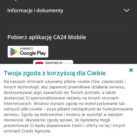
A po wizycie…
Informacje i dokumenty
Zachęcamy do podzielenia się z nami opinią o wizycie.
Wystarczy przejść na stronę
Oceń wizytę
, wyszukać
odwiedzoną placówkę i wypełnić formularz w ramach
platformy Profil Firmy w Google. Dziękujemy za wszystkie
opinie.
Pobierz aplikację CA24 Mobile
Przejdź do pytania
Twoja zgoda z korzyścią dla Ciebie
Na naszych stronach używamy plików cookie (tzw. ciasteczek) i
innych technologii, aby zapewnić prawidłowe działanie serwisu,
RODO
dostosowywać jego zawartość do Twoich potrzeb, a także
dostarczać Ci spersonalizowane reklamy na innych stronach
Regulamin serwisu
internetowych. Możesz wyrazić zgodę na wykorzystywanie lub
odrzucić pliki cookie – poza plikami niezbędnymi do funkcjonowania
Mapa serwisu
serwisu. Zgody są dobrowolne i możesz je wycofać w każdym
momencie. Wyrażenie zgody sprawi, że będziemy mogli
Polityka
Cookies
prezentować Ci lepiej dopasowane treści i oferty na tej i innych
stronach Credit Agricole.
Polityka prywatności