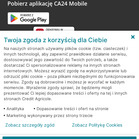
opinie.
Pobierz aplikację CA24 Mobile
Przejdź do pytania
Twoja zgoda z korzyścią dla Ciebie
Na naszych stronach używamy plików cookie (tzw. ciasteczek) i
innych technologii, aby zapewnić prawidłowe działanie serwisu,
RODO
dostosowywać jego zawartość do Twoich potrzeb, a także
dostarczać Ci spersonalizowane reklamy na innych stronach
Regulamin serwisu
internetowych. Możesz wyrazić zgodę na wykorzystywanie lub
odrzucić pliki cookie – poza plikami niezbędnymi do funkcjonowania
Mapa serwisu
serwisu. Zgody są dobrowolne i możesz je wycofać w każdym
momencie. Wyrażenie zgody sprawi, że będziemy mogli
Polityka
Cookies
prezentować Ci lepiej dopasowane treści i oferty na tej i innych
stronach Credit Agricole.
Polityka prywatności
Analityka
Dopasowanie treści i ofert na stronie
Marketing wykonywany przez strony trzecie
Zobacz szczegóły zgód
Zobacz Politykę Cookies
© 2026 Credit Agricole Bank Polska S.A. Wszelkie prawa zastrzeżone