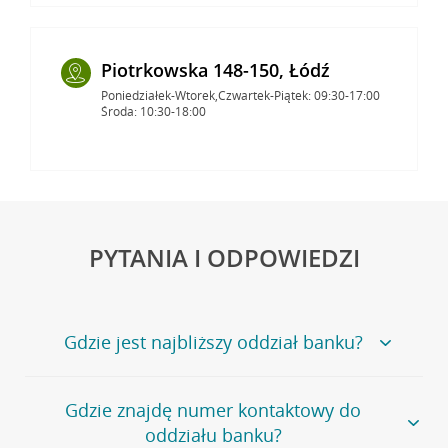
Piotrkowska 148-150, Łódź
Poniedziałek-Wtorek,Czwartek-Piątek: 09:30-17:00
Środa: 10:30-18:00
PYTANIA I ODPOWIEDZI
Gdzie jest najbliższy oddział banku?
Jeśli szukasz oddziału naszego banku, zapraszamy na
Gdzie znajdę numer kontaktowy do
stronę
Placówki i bankomaty
, na której znajduje się
oddziału banku?
wygodna wyszukiwarka.