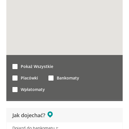
Pokaż Wszystkie
Placówki
Bankomaty
Wpłatomaty
Jak dojechać?
Dojazd do bankomatu z: